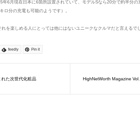
5年6月現在日本に6箇所設置されていて、モデルSなら20分で約半分の
70キロ分の充電も可能のようです）。
それを楽しめる人にとっては他にはないユニークなクルマだと言えるで
feedly
Pin it
まれた次世代化粧品
HighNetWorth Magazine Vol.