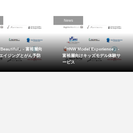
News
s Beautiful」- 富裕層向
「HNW Model Experience」-
エイジングとがん予防
富裕層向けキッズモデル体験サ
ービス