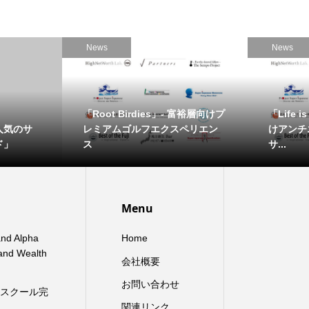
News
News
「Root Birdies」- 富裕層向けプ
「Life i
人気のサ
レミアムゴルフエクスペリエン
けアンチ
ド」
ス
サ...
Menu
and Alpha
Home
 and Wealth
会社概要
お問い合わせ
ースクール完
関連リンク