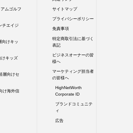
プレミアムゴルフ
サイトマップ
プライバシーポリシー
向けアンチエイジ
免責事項
ム
特定商取引法に基づく
富裕層向けキッ
表記
ビジネスオーナーの皆
裕層向けキッズ
様へ
マーケティング担当者
裕層向けセ
の皆様へ
ス
HighNetWorth
向け海外信
Corporate ID
ブランドコミュニテ
ィ
広告