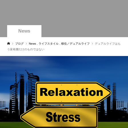
News
ブログ
News
,
ライフスタイル
,
移住／デュアルライフ
デュアルライフはも
う富裕層だけのものではない