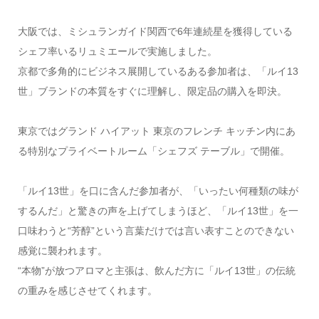
大阪では、ミシュランガイド関西で6年連続星を獲得している
シェフ率いるリュミエールで実施しました。
京都で多角的にビジネス展開しているある参加者は、「ルイ13
世」ブランドの本質をすぐに理解し、限定品の購入を即決。
東京ではグランド ハイアット 東京のフレンチ キッチン内にあ
る特別なプライベートルーム「シェフズ テーブル」で開催。
「ルイ13世」を口に含んだ参加者が、「いったい何種類の味が
するんだ」と驚きの声を上げてしまうほど、「ルイ13世」を一
口味わうと“芳醇”という言葉だけでは言い表すことのできない
感覚に襲われます。
“本物”が放つアロマと主張は、飲んだ方に「ルイ13世」の伝統
の重みを感じさせてくれます。