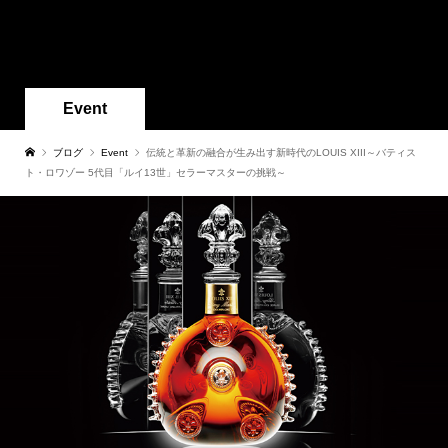
Event
ブログ
Event
伝統と革新の融合が生み出す新時代のLOUIS XIII～バティス
ト・ロワゾー 5代目「ルイ13世」セラーマスターの挑戦～