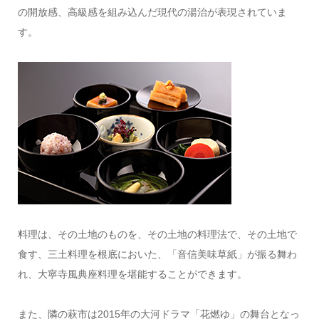
の開放感、高級感を組み込んだ現代の湯治が表現されていま
す。
料理は、その土地のものを、その土地の料理法で、その土地で
食す、三土料理を根底においた、「音信美味草紙」が振る舞わ
れ、大寧寺風典座料理を堪能することができます。
また、隣の萩市は2015年の大河ドラマ「花燃ゆ」の舞台となっ