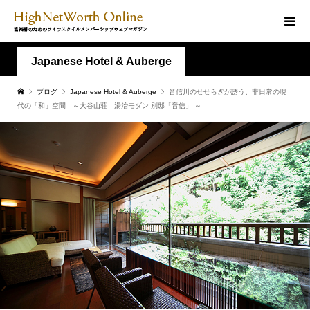
Japanese Hotel & Auberge
ブログ
Japanese Hotel & Auberge
音信川のせせらぎが誘う、非日常の現
代の「和」空間 ～大谷山荘 湯治モダン 別邸「音信」 ～