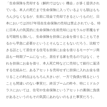
「生命保険を売却する（解約ではない）機会」が多く提供され
ている。本人の死亡まで生命保険に入っているよりも額はもち
ろん少なくなるが、生前に現金で売却できるというものだ。日
本においては2017年現在生命保険の売却は禁止されている。特
に日本人の気質的に生命保険の生前売却にはモラルが邪魔をす
る可能性も強いし、生命保険を担保にお金を借りることもでき
るから早急に必要かというとそんなこともないだろう。比較で
きる話として居住する住宅を担保にお金を借りるモーゲージ商
品も一時期ブームになった。居住する家を売るのではなく、そ
れを担保にお金を借り、本人死亡時などに売却して銀行に返済
する仕組みだ。あるアセットを売却せずに担保に入れお金を借
りることの利点はもちろん大きいが、一方で負債が残るという
ことも間違いのない事実だ。終活ブームの昨今、特にミドルク
ラスにおいては、住宅や生命保険というアセットの裏側に負債
があるというのもその気質にあわないのもまた事実だろう。