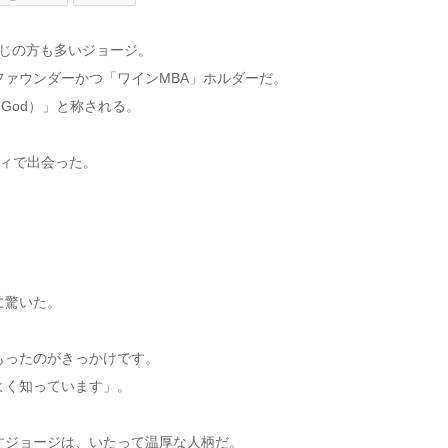
をご存じの方も多いジョージ。
ァウンダーかつ「ワインMBA」ホルダーだ。
 God）」と称される。
ィで出会った。
に驚いた。
もったのがきっかけです。
よく知っています」。
すジョージは、いたって温厚な人柄だ。