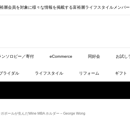
ラインは、富裕層会員を対象に様々な情報を掲載する富裕層ライフスタイルメン
ランソロピー／寄付
eCommerce
同好会
お試し
ブライダル
ライフスタイル
リフォーム
ギフト
ンガポールが生んだWine MBA ホルダー – George Wong