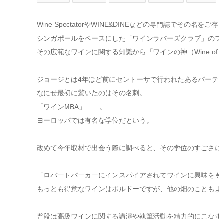
Wine SpectatorやWINE&DINEなどの専門誌でその名
シンガポールをベースにした「ワインラバーズクラブ」のフ
その広範なワインに関する知識から「ワインの神（Wine of
ジョージとは4年ほど前にセントーサで行われたあるパーテ
なにせ最初に驚いたのはその名刺。
「ワインMBA」……。
ヨーロッパでは有名な学位だという。
改めて今年取材で出会う際に調べると、その学位のすごさ
「ロバートパーカーにインスパイアされてワインに興味を
もっとも得意なワインはボルドーですが、他の畑のことも
普段は高級ワインに関する講演や執筆活動を精力的にこな