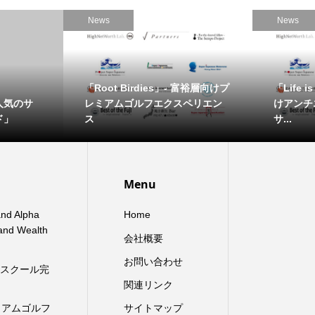
News
News
「Root Birdies」- 富裕層向けプ
「Life i
人気のサ
レミアムゴルフエクスペリエン
けアンチ
ド」
ス
サ...
Menu
and Alpha
Home
 and Wealth
会社概要
お問い合わせ
ースクール完
関連リンク
プレミアムゴルフ
サイトマップ