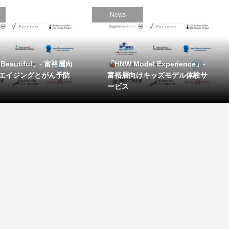
News
s Beautiful」- 富裕層向
「HNW Model Experience」-
エイジングとがん予防
富裕層向けキッズモデル体験サ
ービス