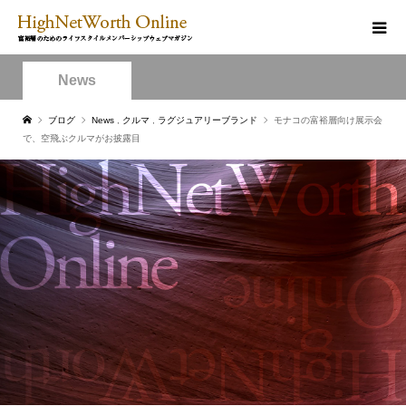
News
ブログ
News
,
クルマ
,
ラグジュアリーブランド
モナコの富裕層向け展示会
で、空飛ぶクルマがお披露目