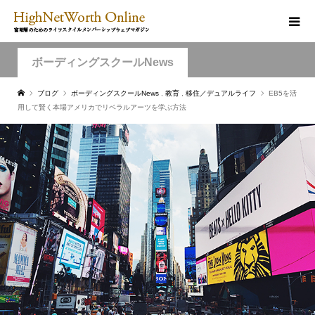
ボーディングスクールNews
ブログ
ボーディングスクールNews
,
教育
,
移住／デュアルライフ
EB5を活
用して賢く本場アメリカでリベラルアーツを学ぶ方法