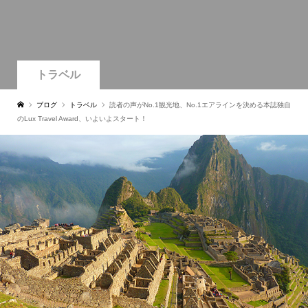
トラベル
ブログ
トラベル
読者の声がNo.1観光地、No.1エアラインを決める本誌独自
のLux Travel Award、いよいよスタート！